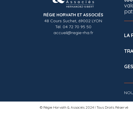
val
pat
RÉGIE HORVATH ET ASSOCIÉS
48 Cours Suchet, 69002 LYON
Tél. 04 72 70 95 50
accueil@regie-rha.fr
LA 
TRA
GES
NOU
© Régie Horvath & Associés 2024 l Tous Droits Réservé