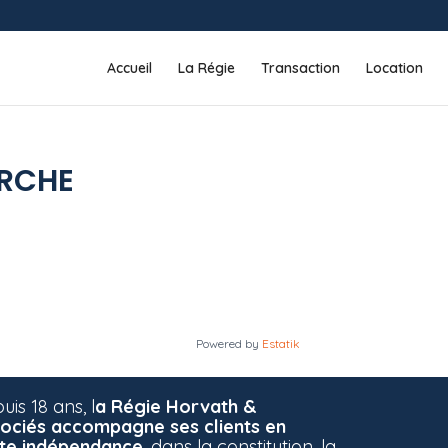
Accueil
La Régie
Transaction
Location
ERCHE
Powered by
Estatik
uis 18 ans, l
a Régie Horvath &
ociés accompagne ses clients en
te indépendance
, dans la constitution, la