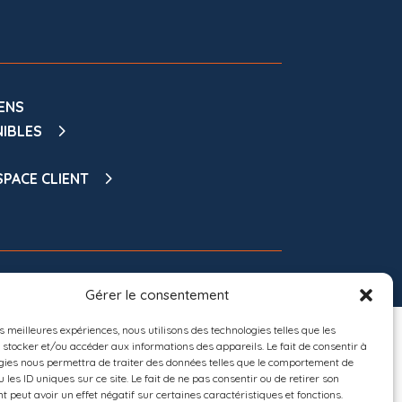
ENS
NIBLES
PACE CLIENT
Gérer le consentement
Conception et réalisation graphique :
TOTEM L’AGENCE
es meilleures expériences, nous utilisons des technologies telles que les
 stocker et/ou accéder aux informations des appareils. Le fait de consentir à
gies nous permettra de traiter des données telles que le comportement de
 les ID uniques sur ce site. Le fait de ne pas consentir ou de retirer son
 peut avoir un effet négatif sur certaines caractéristiques et fonctions.