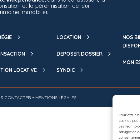
orisation et la pérennisation de leur
rimoine immobilier.
RÉGIE
LOCATION
NOS BI
DISPO
NSACTION
DEPOSER DOSSIER
MON ES
TION LOCATIVE
SYNDIC
S CONTACTER
• MENTIONS LÉGALES
Pour offrir l
cookies pour
ces technolo
navigation ou
consentement