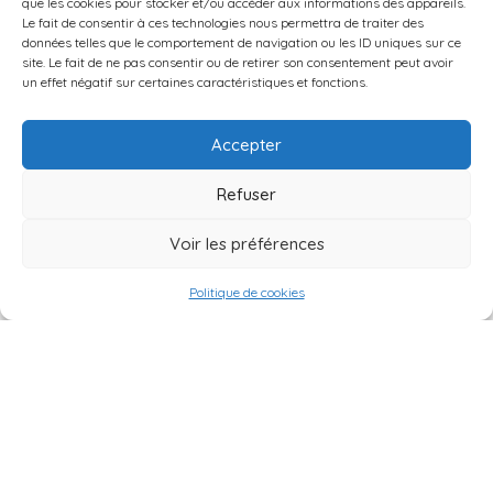
que les cookies pour stocker et/ou accéder aux informations des appareils.
Le fait de consentir à ces technologies nous permettra de traiter des
données telles que le comportement de navigation ou les ID uniques sur ce
site. Le fait de ne pas consentir ou de retirer son consentement peut avoir
un effet négatif sur certaines caractéristiques et fonctions.
Accepter
Refuser
L
A
Voir les préférences
L
O
C
Politique de cookies
A
T
I
O
N
V
O
U