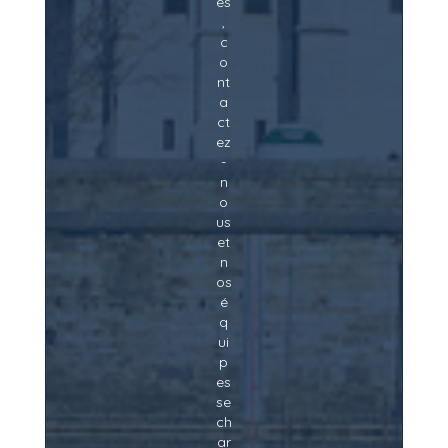
és
,
c
o
nt
a
ct
ez
-
n
o
us
et
n
os
é
q
ui
p
es
se
ch
ar