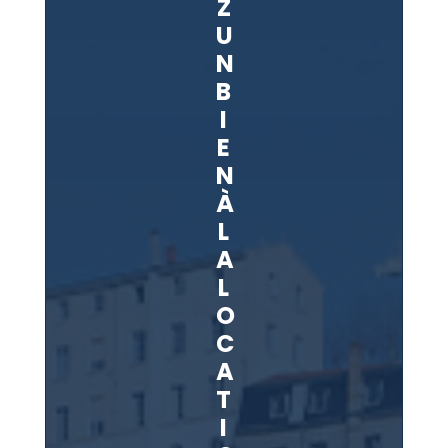
Z
U
N
B
I
E
N
À
L
A
L
O
C
A
T
I