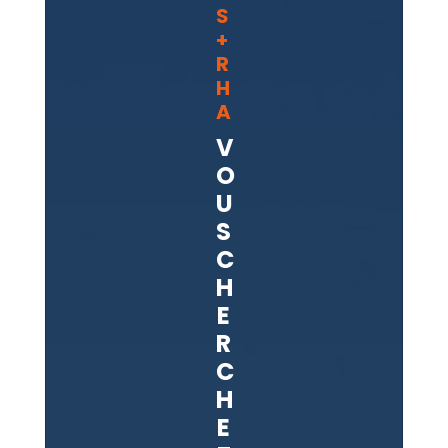
S
+
R
H
A
V
O
U
S
C
H
E
R
C
H
E