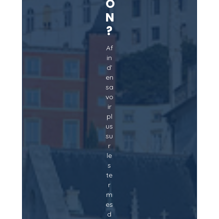
O
N
?
Af
in
d’
en
sa
vo
ir
pl
us
su
r
le
s
te
r
m
es
d