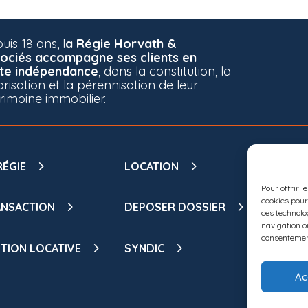
uis 18 ans, l
a Régie Horvath &
ociés accompagne ses clients en
te indépendance
, dans la constitution, la
orisation et la pérennisation de leur
rimoine immobilier.
RÉGIE
LOCATION
NOS BI
DISPO
Pour offrir l
cookies pour
NSACTION
DEPOSER DOSSIER
ces technolo
MON ES
navigation ou
consentement
TION LOCATIVE
SYNDIC
Ac