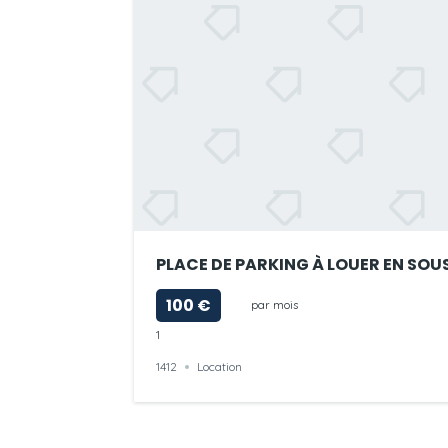
PLACE DE PARK
100 €
par mois
1
1412
Location